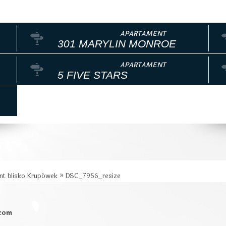
301 MARYLIN MONROE
5 FIVE STARS
nt blisko Krupówek
»
DSC_7956_resize
.com