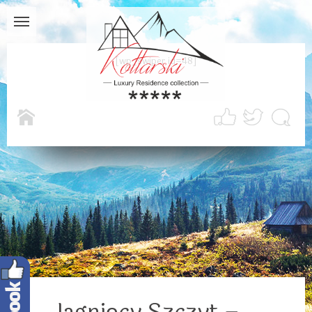
[wp_swiper id=48]