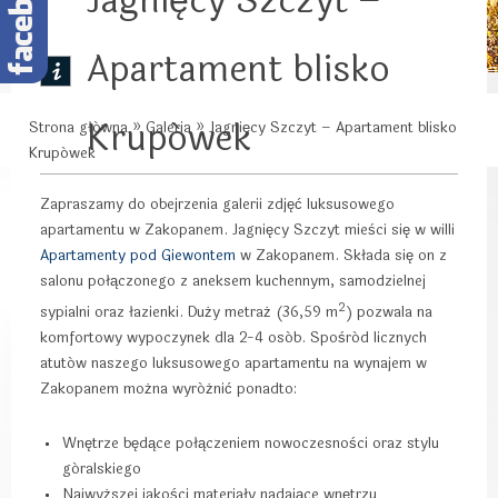
Jagnięcy Szczyt –
Apartament blisko
Krupówek
Strona główna
»
Galeria
»
Jagnięcy Szczyt – Apartament blisko
Krupówek
Zapraszamy do obejrzenia galerii zdjęć luksusowego
apartamentu w Zakopanem. Jagnięcy Szczyt mieści się w willi
Apartamenty pod Giewontem
w Zakopanem. Składa się on z
salonu połączonego z aneksem kuchennym, samodzielnej
2
sypialni oraz łazienki. Duży metraż (36,59 m
) pozwala na
komfortowy wypoczynek dla 2-4 osób. Spośród licznych
atutów naszego luksusowego apartamentu na wynajem w
Zakopanem można wyróżnić ponadto:
Wnętrze będące połączeniem nowoczesności oraz stylu
góralskiego
Najwyższej jakości materiały nadające wnętrzu