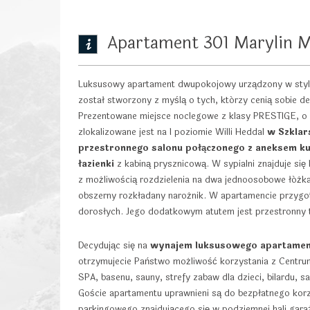
Apartament 301 Marylin 
Luksusowy apartament dwupokojowy urządzony w stylu 
został stworzony z myślą o tych, którzy cenią sobie de
Prezentowane miejsce noclegowe z klasy PRESTIGE, o
zlokalizowane jest na I poziomie Willi Heddal
w Szklar
przestronnego salonu połączonego z aneksem ku
łazienki
z kabiną prysznicową. W sypialni znajduje si
z możliwością rozdzielenia na dwa jednoosobowe łóżka
obszerny rozkładany narożnik. W apartamencie przygo
dorosłych. Jego dodatkowym atutem jest przestronny 
Decydując się na
wynajem luksusowego apartament
otrzymujecie Państwo możliwość korzystania z Centrum R
SPA, basenu, sauny, strefy zabaw dla dzieci, bilardu, sal
Goście apartamentu uprawnieni są do bezpłatnego korz
parkingowego znajdującego się w podziemnej hali garaż