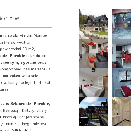
Monroe
retro a`la Marylin Monroe
signerski wystrój.
 powierzchni 50 m2,
skiej Porębie
i składa się z
chennym, sypialni oraz
ę komfortowe łoże małżeńskie
, natomiast w salonie –
towaliśmy noclegi dla 4 osób
taras.
u w Szklarskiej Porębie
,
ekreacji i Kultury: strefy
i kinowej i konferencyjnej.
ystania z jednego miejsca
owej Willi Heddal.