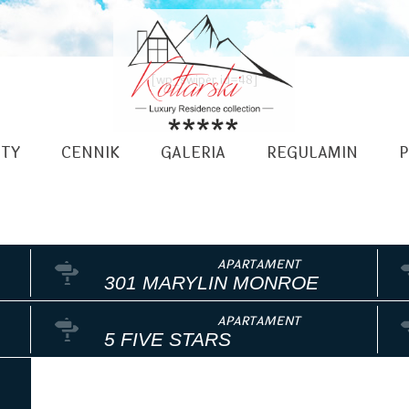
[wp_swiper id=48]
TY
CENNIK
GALERIA
REGULAMIN
P
301 MARYLIN MONROE
5 FIVE STARS