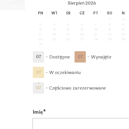
Sierpień
2026
PN
WT
ŚR
CZ
PT
SO
N
1
2
3
4
5
6
7
8
9
10
11
12
13
14
15
16
17
18
19
20
21
22
23
24
25
26
27
28
29
30
31
-
Dostępne
-
Wynajęte
07
07
-
W oczekiwaniu
07
·
-
Częściowo zarezerwowane
07
Imię*