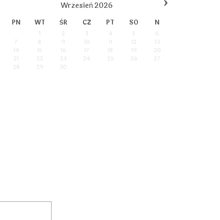
›
Wrzesień
2026
PN
WT
ŚR
CZ
PT
SO
N
1
2
3
4
5
6
7
8
9
10
11
12
13
14
15
16
17
18
19
20
21
22
23
24
25
26
27
28
29
30