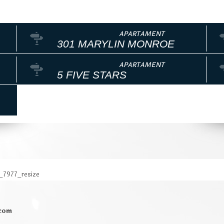
301 MARYLIN MONROE
5 FIVE STARS
_7977_resize
.com