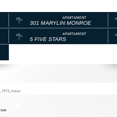
301 MARYLIN MONROE
5 FIVE STARS
_7972_resize
.com